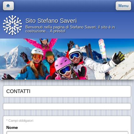
Menu
Sito Stefano Saveri
Benvenuti nella pagina di Stefano Saveri; il sito è in
costruzione... A presto!
CONTATTI
* Campi obbligatori
Nome